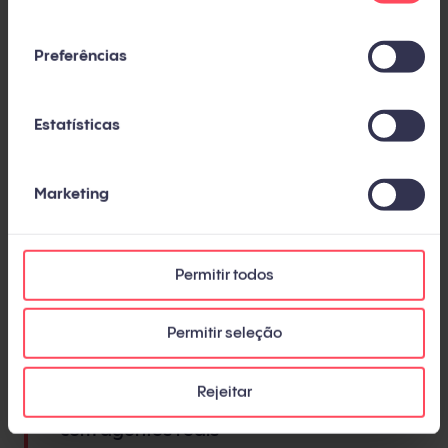
que ordem, com que impacto esperado e
consentimento
que risco associado. Validação com você
antes de implementar.
Preferências
Estatísticas
Fase 3 · Semanas 4-10 ·
Implementação
Marketing
Mudanças sobre o site atual. Não
reescrevemos do zero — transformamos o
que você já tem. Trabalho coordenado
Permitir todos
com a sua equipe de desenvolvimento ou
com quem cuida do seu site.
Permitir seleção
Rejeitar
Fase 4 · Semanas 10-12 · Validação
com agentes reais