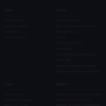
Sobre
Serviços
Quem somos?
Inbound Marketing
Parceiros HubSpot
ABM - Account Based Marketing
Fale conosco
GEO (SEO para IA)
Trabalhe conosco
Podcast
Marketing Automation
Web agêntica
Forward Deployed AI Marketing
HubSpot
Auditoria de marketing e vendas
Análise de concorrência e mercado
Legal
Recursos
Termos de Uso
Blog de inbound marketing e vendas
Política de Privacidade
GEO e AEO: o que é e como
aparecer no ChatGPT e buscadores