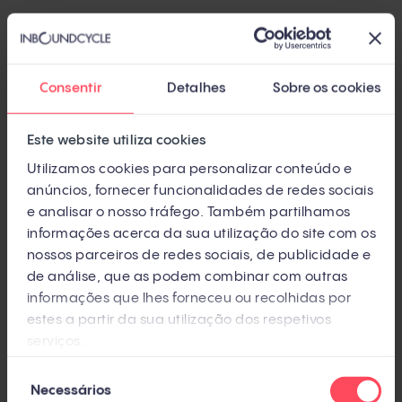
Como trabalhamos
Consentir
Detalhes
Sobre os cookies
Fase 1 · Semanas 1-3 · Auditoria
Este website utiliza cookies
agêntica
Utilizamos cookies para personalizar conteúdo e
anúncios, fornecer funcionalidades de redes sociais
Diagnóstico do seu site atual nas cinco
e analisar o nosso tráfego. Também partilhamos
camadas. Identificação do que falta, do
informações acerca da sua utilização do site com os
que está mal feito e do que é prioritário.
nossos parceiros de redes sociais, de publicidade e
de análise, que as podem combinar com outras
informações que lhes forneceu ou recolhidas por
estes a partir da sua utilização dos respetivos
Fase 2 · Semana 3-4 · Plano de
serviços.
transformação
Seleção
Documento priorizado: o que mexer, em
Necessários
de