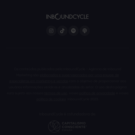
Os conteúdos publicados pela InboundCycle - Agência de Inbound
Marketing são
elaborados e supervisionados por uma equipe de
especialistas em marketing e vendas
com o objetivo de proporcionar aos
usuários informações verídicas e atualizadas do setor. O uso desta página
está sujeito aos nossos
termos de uso
, nossa
política de privacidade
e nossa
política de cookies
. InboundCycle 2023.
InboundCycle é cofundadora de: