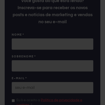
Você gosta do que está lendo?
Inscreva-se para receber os novos
posts e notícias de marketing e vendas
no seu e-mail
NOME
*
SOBRENOME
*
E-MAIL
*
Eu li e aceito a
Política de privacidade e
cookies
.
*