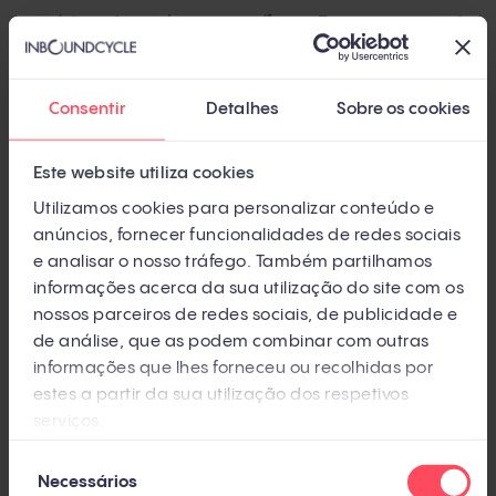
usuários de países específicos. Esses grupos de
engajamento são mais úteis para empreendedores
ou marcas nacionais, que estão interessados ​​
Consentir
Detalhes
Sobre os cookies
apenas em atrair seguidores do seu próprio país.
Este website utiliza cookies
Grupos de acordo com as políticas de acesso:
Utilizamos cookies para personalizar conteúdo e
abertos ou fechados
anúncios, fornecer funcionalidades de redes sociais
e analisar o nosso tráfego. Também partilhamos
Existem pods do Instagram que podem ser
informações acerca da sua utilização do site com os
considerados públicos, pois o acesso é aberto a
nossos parceiros de redes sociais, de publicidade e
qualquer usuário, que, simplesmente, deve aderir às
de análise, que as podem combinar com outras
informações que lhes forneceu ou recolhidas por
políticas do grupo.
estes a partir da sua utilização dos respetivos
serviços.
Também existem pods privados ou fechados, que
estabelecem algum tipo de processo de admissão
Seleção
Necessários
de
para novos membros.
Esse processo pode variar de