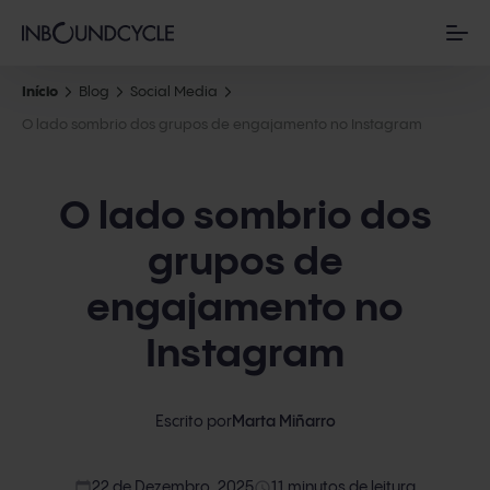
Início
Blog
Social Media
O lado sombrio dos grupos de engajamento no Instagram
O lado sombrio dos
grupos de
engajamento no
Instagram
Escrito por
Marta Miñarro
calendar_today
access_time
22 de Dezembro, 2025
11 minutos de leitura