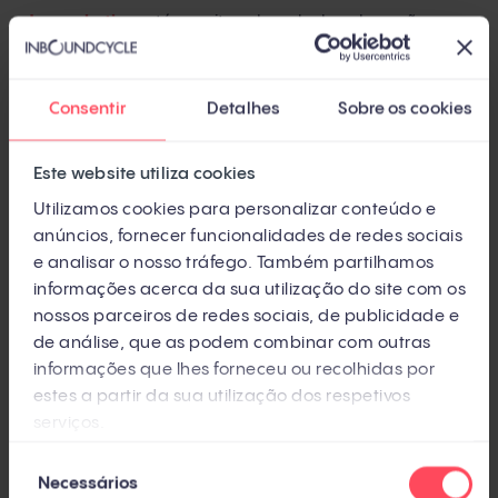
de marketing
até receitas de saladas de verão.
Além disso, as respostas são atualizadas em tempo
real uma vez que a plataforma está conectada à
Consentir
Detalhes
Sobre os cookies
Internet.
Este website utiliza cookies
Por enquanto, isso é o que podemos fazer com o
Utilizamos cookies para personalizar conteúdo e
Google Bard até agora. No entanto, essa é uma
anúncios, fornecer funcionalidades de redes sociais
empresa que sempre pensa nos próximos passos,
e analisar o nosso tráfego. Também partilhamos
então é de se esperar novos desenvolvimentos e
informações acerca da sua utilização do site com os
usos.
nossos parceiros de redes sociais, de publicidade e
de análise, que as podem combinar com outras
informações que lhes forneceu ou recolhidas por
Recursos do Bard IA do Google
estes a partir da sua utilização dos respetivos
serviços.
Embora o Bard IA do Google ainda esteja em
Seleção
desenvolvimento, a empresa já está lançando
novos
Necessários
de