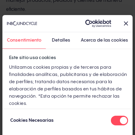
manejar productos, pedidos y clientes de manera
eficiente.
Instalación y configuración
Consentimiento
Detalles
Acerca de las cookies
Requisitos del servidor
Este sitio usa cookies
Antes de instalar Magento, es crucial asegurarse de
Utilizamos cookies propias y de terceros para
que el servidor cumpla con los requisitos mínimos
finalidades analíticas, publicitarias y de elaboración
para garantizar un rendimiento óptimo. Magento
de perfiles; tratando datos necesarios para la
necesita versiones específicas de
PHP, MySQL y
elaboración de perfiles basados en tus hábitos de
navegación. *Esta opción te permite rechazar las
Apache/Nginx
, entre otros componentes, para
cookies.
funcionar bien. Además, es recomendable utilizar un
servidor de alto rendimiento con suficiente memoria
Selección
Cookies Necesarias
de
y almacenamiento, especialmente si esperas un alto
consentimiento
volumen de tráfico o tienes un catálogo de