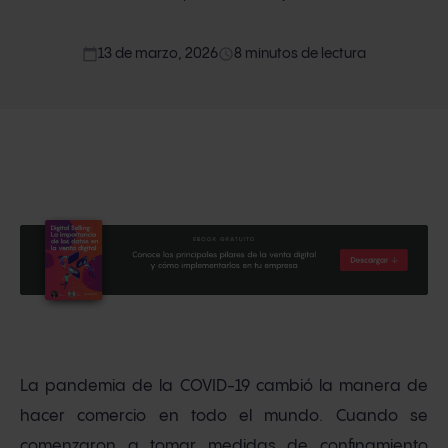
calendar_today
access_time
13 de marzo, 2026
8 minutos de lectura
La pandemia de la COVID-19 cambió la manera de
hacer comercio en todo el mundo. Cuando se
comenzaron a tomar medidas de confinamiento