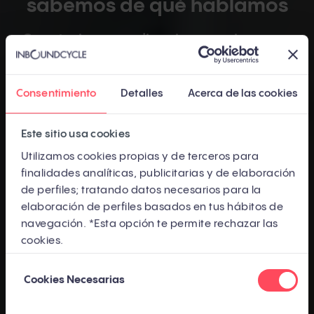
sabemos de qué hablamos
Construimos audiencias propias para
empresas. Sin pagar por tráfico en
plataformas ajenas.
Consentimiento
Detalles
Acerca de las cookies
Inbound Marketing
Este sitio usa cookies
Genera contenido de alto valor real. Construye tu
base de datos y genera leads de calidad. Trabaja
Utilizamos cookies propias y de terceros para
esa relación con una estrategia de scoring y
finalidades analíticas, publicitarias y de elaboración
marketing automation.
de perfiles; tratando datos necesarios para la
elaboración de perfiles basados en tus hábitos de
ABM
navegación. *Esta opción te permite rechazar las
cookies.
Account Based Marketing
No es el ABM masivo e impersonal que conoces.
Selección
Accedemos a tus cuentas clave y construimos
Cookies Necesarias
relaciones de confianza real, no spam.
de
consentimiento