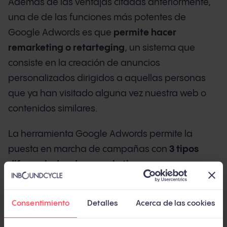
Además de las ventajas citadas anteriormente,
una de de las funciones más potentes de
Google Adwords es que
permite hacer
remarketing o retarteging
, un sistema que
consiste en la creación de anuncios
personalizados dirigidos a aquellas personas
que ya han visitado alguna vez nuestra web o
contenidos similares.
La herramienta Google Adwords permite la
puesta en marcha de campañas con
3 tipos
diferenciados de remarketing
:
Remarketing de display
. Es el sistema más
Consentimiento
Detalles
Acerca de las cookies
utilizado y se trata de esos banners que
podemos ver en las partes superiores,