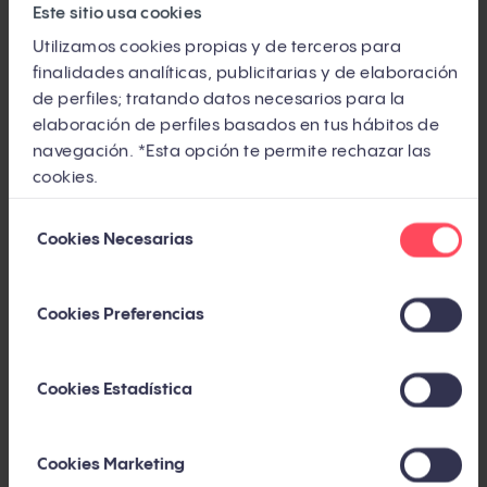
Este sitio usa cookies
inferiores o laterales de las páginas web.
Utilizamos cookies propias y de terceros para
Remarketing de búsqueda
. Permite hacer
finalidades analíticas, publicitarias y de elaboración
remarketing dentro de las búsquedas del
de perfiles; tratando datos necesarios para la
elaboración de perfiles basados en tus hábitos de
propio Google.
navegación. *Esta opción te permite rechazar las
cookies.
Remarketing en YouTube
. Anuncios
publicitarios insertados en YouTube que
Selección
Cookies Necesarias
de
aparecen antes del vídeo que quiere visionar
consentimiento
el usuario y que pueden saltarse a partir de
los 5 segundos de emisión, pero no antes, lo
Cookies Preferencias
que "obliga" al espectador a ver al menos el
comienzo del mismo.
Cookies Estadística
Aunque, como hemos comentado, la publicidad
en Google a través de Adwords es sencilla de
Cookies Marketing