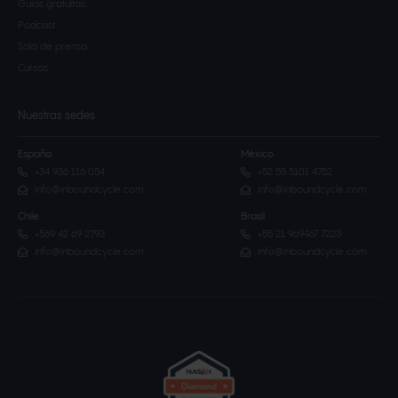
Guías gratuitas
Podcast
Sala de prensa
Cursos
Nuestras sedes
España
México
+34 936 116 054
+52 55 5101 4752
info@inboundcycle.com
info@inboundcycle.com
Chile
Brasil
+569 42 69 2793
+55 21 969467 7223
info@inboundcycle.com
info@inboundcycle.com