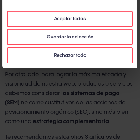
implementar, en la práctica es necesario elegir
muy bien las palabras clave así como segmentar
Aceptar todas
a nuestro público objetivo para asegurarnos la
rentabilidad. Por este motivo, en ocasiones
Guardar la selección
puede ser interesante contar con el
asesoramiento de una consultora
Rechazar todo
especializada
.
Por otro lado, para lograr la máxima eficacia y
visibilidad de nuestra web, productos o servicios
debemos considerar
los sistemas de pago
(SEM
)
no como sustitutivos de las acciones de
posicionamiento orgánico (SEO), sino más bien
como una
estrategia complementaria
.
Te recomendamos estos otros 3 artículos de