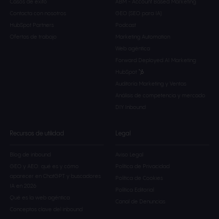
Casos de éxito
ABM - Account Based Marketing
Contacta con nosotros
GEO (SEO para IA)
HubSpot Partners
Podcast
Ofertas de trabajo
Marketing Automation
Web agéntica
Forward Deployed AI Marketing
HubSpot
Auditoría Marketing y Ventas
Análisis de competencia y mercado
DIY Inbound
Recursos de utilidad
Legal
Blog de inbound
Aviso Legal
GEO y AEO: qué es y cómo
Política de Privacidad
aparecer en ChatGPT y buscadores
Política de Cookies
IA en 2026
Política Editorial
Qué es la web agéntica
Canal de Denuncias
Conceptos clave del inbound