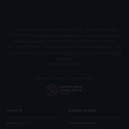
Los contenidos publicados por InboundCycle - Agencia de Inbound
Marketing están
elaborados y supervisados por un equipo de expertos en
marketing y ventas
con el objetivo de proporcionar a los usuarios
información del sector veraz y actualizada. El uso de esta página web está
sujeto a nuestro
aviso legal
, nuestra
política de privacidad
y nuestra
política
de cookies
.
InboundCycle © 2026.
InboundCycle es cofundadora de:
Acerca de
Nuestros servicios
¿Quiénes somos?
Inbound Marketing