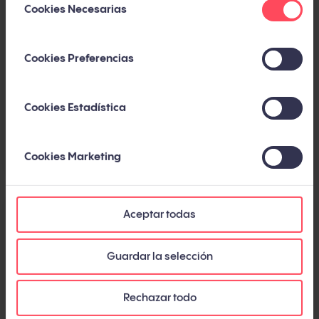
Cookies Necesarias
de
consentimiento
Cookies Preferencias
Account-based marketing examples: casos
Cookies Estadística
reales de campañas ABM B2B
Por
Jalusa Lopes
Cookies Marketing
Aceptar todas
Guardar la selección
Rechazar todo