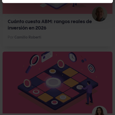
Cuánto cuesta ABM: rangos reales de
inversión en 2026
Por
Camillo Roberti