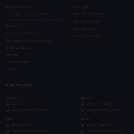
Blog de inbound
Aviso Legal
GEO y AEO: qué es y cómo
Política de Privacidad
aparecer en ChatGPT y buscadores
Política de Cookies
IA en 2026
Política Editorial
Qué es la web agéntica
Canal de Denuncias
Conceptos clave del inbound
Guías gratuitas
Podcast
Sala de prensa
Cursos
Nuestras sedes
España
México
+34 936 116 054
+52 55 5101 4752
info@inboundcycle.com
info@inboundcycle.com
Chile
Brasil
+569 42 69 2793
+55 21 969467 7223
info@inboundcycle.com
info@inboundcycle.com