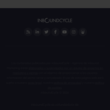
Los contenidos publicados por InboundCycle - Agencia de Inbound
Marketing están
elaborados y supervisados por un equipo de expertos en
marketing y ventas
con el objetivo de proporcionar a los usuarios
información del sector veraz y actualizada. El uso de esta página web está
sujeto a nuestro
aviso legal
, nuestra
política de privacidad
y nuestra
política
de cookies
.
InboundCycle © 2026.
InboundCycle es cofundadora de: