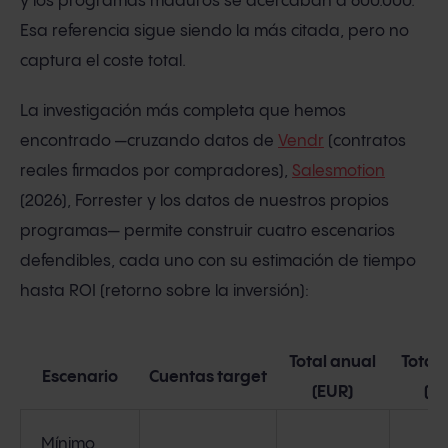
y los programas maduros se acercaban a 600.000.
Esa referencia sigue siendo la más citada, pero no
captura el coste total.
La investigación más completa que hemos
encontrado —cruzando datos de
Vendr
(contratos
reales firmados por compradores),
Salesmotion
(2026), Forrester y los datos de nuestros propios
programas— permite construir cuatro escenarios
defendibles, cada uno con su estimación de tiempo
hasta ROI (retorno sobre la inversión):
Total anual
Total
Escenario
Cuentas target
(EUR)
(U
Mínimo