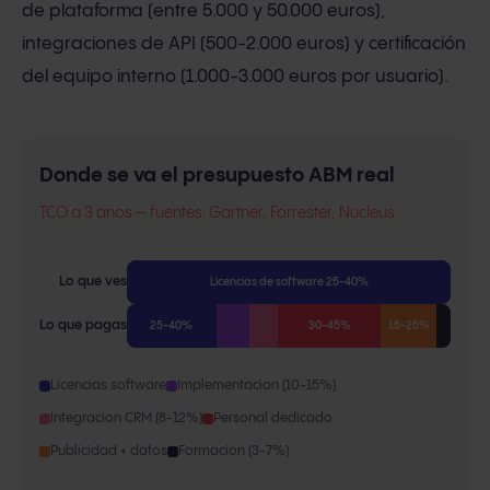
de plataforma (entre 5.000 y 50.000 euros),
integraciones de API (500-2.000 euros) y certificación
del equipo interno (1.000-3.000 euros por usuario).
Donde se va el presupuesto ABM real
TCO a 3 anos — fuentes: Gartner, Forrester, Nucleus
Lo que ves
Licencias de software 25-40%
Lo que pagas
25-40%
30-45%
15-25%
Licencias software
Implementacion (10-15%)
Integracion CRM (8-12%)
Personal dedicado
Publicidad + datos
Formacion (3-7%)