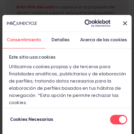
El 60-75% del coste
no aparece en la propuesta del
vendor. La barra superior es lo que te presupuestan;
la inferior es lo que acabas pagando.
Fuentes: Gartner SaaS TCO Research, Forrester Marketing Technology
Consentimiento
Detalles
Acerca de las cookies
Adoption Survey 2025, Nucleus Research
Este sitio usa cookies
Utilizamos cookies propias y de terceros para
Las horquillas que circulan en español (650-1.100
finalidades analíticas, publicitarias y de elaboración
euros al mes para mid-market) describen
de perfiles; tratando datos necesarios para la
elaboración de perfiles basados en tus hábitos de
exclusivamente la capa de software. Un programa
navegación. *Esta opción te permite rechazar las
real con personas, contenido e implementación
cookies.
multiplica esa cifra por tres o por cuatro.
Selección
Cookies Necesarias
de
Pero cuidado, porque hay un matiz importante aquí:
consentimiento
la proporción 70/30 funciona como heurística