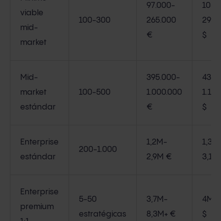
97.000-
105.
viable
100-300
265.000
290.
mid-
€
$
market
Mid-
395.000-
430.
market
100-500
1.000.000
1.10
estándar
€
$
Enterprise
1,2M-
1,3M
200-1.000
estándar
2,9M €
3,1M
Enterprise
5-50
3,7M-
4M-
premium
estratégicas
8,3M+ €
$