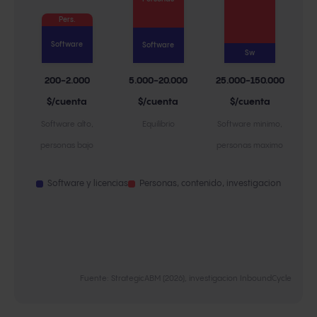
Pers.
Software
Software
Sw
200-2.000
5.000-20.000
25.000-150.000
$/cuenta
$/cuenta
$/cuenta
Software alto,
Equilibrio
Software minimo,
personas bajo
personas maximo
Software y licencias
Personas, contenido, investigacion
El programa que
menos gasta en software
es el que
mas gasta en total
.
Fuente: StrategicABM (2026), investigacion InboundCycle