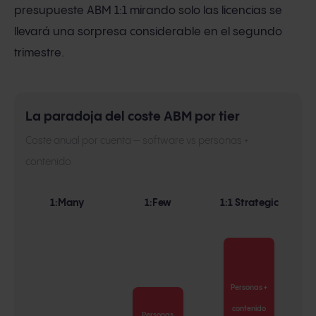
presupueste ABM 1:1 mirando solo las licencias se
llevará una sorpresa considerable en el segundo
trimestre.
La paradoja del coste ABM por tier
Coste anual por cuenta — software vs personas +
contenido
1:Many
1:Few
1:1 Strategic
Personas +
contenido
Personas