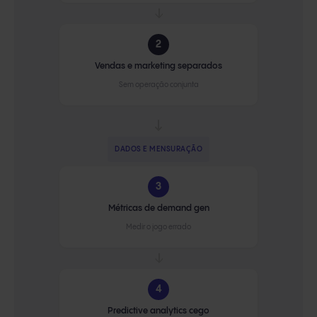
→
2
Vendas e marketing separados
Sem operação conjunta
DADOS E MENSURAÇÃO
3
Métricas de demand gen
Medir o jogo errado
→
4
Predictive analytics cego