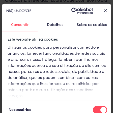
O dado mais revelador sobre o que acontece no dia
a dia: o tempo médio de resposta B2B é de 42 horas
(Harvard Business Review / Artemis GTM, 2026)
. Nos
programas ABM que funcionam, a exigência é
Consentir
Detalhes
Sobre os cookies
responder em menos de 5 minutos para contas Tier
1 com intenção alta
(LeanData, 2026).
Este website utiliza cookies
Utilizamos cookies para personalizar conteúdo e
Quando 60% a 70% do conteúdo que marketing
anúncios, fornecer funcionalidades de redes sociais
produz não é usado por vendas, e 65% dos
e analisar o nosso tráfego. Também partilhamos
informações acerca da sua utilização do site com os
representantes dizem que não encontram materiais
nossos parceiros de redes sociais, de publicidade e
adequados, fica claro que a sincronização é
de análise, que as podem combinar com outras
performativa. O conceito de "teatro de alinhamento"
informações que lhes forneceu ou recolhidas por
descreve bem: reuniões conjuntas que não se
estes a partir da sua utilização dos respetivos
serviços.
traduzem em processos compartilhados.
Seleção
Para empresas que querem transformar esse
Necessários
de