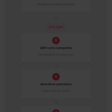
Modelos sem dados suficientes
EXECUÇÃO
5
ABM como campanha
Sem disciplina de longo prazo
→
6
Abandono prematuro
Cortar antes de maturar
→