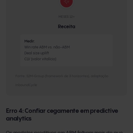
MESES 12+
Receita
Medir:
Win rate ABM vs. não-ABM
Deal size uplift
CLV (valor vitalício)
Fonte: S2M-Group (framework de 3 horizontes), adaptação
InboundCycle
Erro 4: Confiar cegamente em predictive
analytics