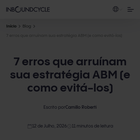
Início
Blog
7 erros que arruínam sua estratégia ABM (e como evitá-los)
7 erros que arruínam
sua estratégia ABM (e
como evitá-los)
Escrito por
Camillo Roberti
calendar_today
access_time
12 de Julho, 2026
11 minutos de leitura