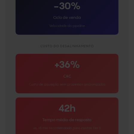
−30%
Ciclo de venda
Velocidade do pipeline
CUSTO DO DESALINHAMENTO
+36%
CAC
Custo de aquisição sem processos sincronizados
42h
Tempo médio de resposta
vs. <5 min recomendado para contas Tier 1