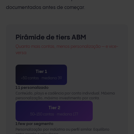
documentados antes de começar.
Pirâmide de tiers ABM
Quanto mais contas, menos personalização — e vice-
versa
Tier 1
<50 contas · mediana 39
1:1 personalizado
Conteúdo, plays e cadência por conta individual. Máxima
personalização, máximo investimento por conta.
Tier 2
50–150 contas · mediana 177
1:few por segmento
Personalização por indústria ou perfil similar. Equilíbrio