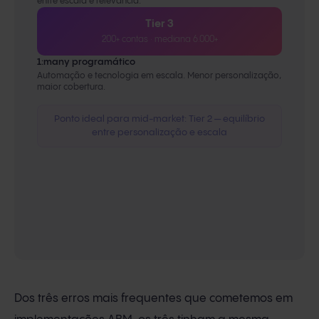
entre escala e relevância.
Tier 3
200+ contas · mediana 6.000+
1:many programático
Automação e tecnologia em escala. Menor personalização,
maior cobertura.
Ponto ideal para mid-market: Tier 2 — equilíbrio
entre personalização e escala
Dados InboundCycle:
em um programa ABM mid-
market típico, mapeamos entre 120 e 180 contas ao
arrancar. Após filtrar por ICP, 40 a 60 passam para a
fase de abertura.
Dos três erros mais frequentes que cometemos em