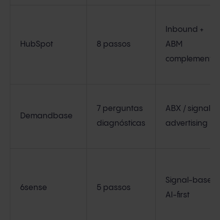
Inbound +
HubSpot
8 passos
ABM
complementa
7 perguntas
ABX / signal +
Demandbase
diagnósticas
advertising
Signal-based 
6sense
5 passos
AI-first