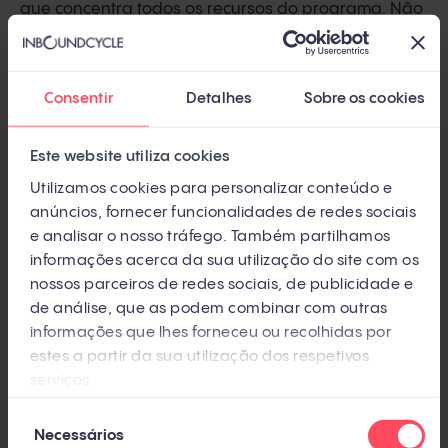
que concentra todos os recursos do programa. Não
é uma lista de prospects — é um ativo estratégico,
dinâmico e governado por critérios de entrada e
Consentir
Detalhes
Sobre os cookies
saída explícitos.
Pense assim: montar uma TAL é como escalar um
Este website utiliza cookies
time para um campeonato com vagas limitadas.
Utilizamos cookies para personalizar conteúdo e
Você não convoca todo mundo do elenco —
anúncios, fornecer funcionalidades de redes sociais
e analisar o nosso tráfego. Também partilhamos
seleciona quem tem mais chance de contribuir,
informações acerca da sua utilização do site com os
posiciona cada jogador na função certa e substitui
nossos parceiros de redes sociais, de publicidade e
quem não está performando. É exatamente o que
de análise, que as podem combinar com outras
acontece com a priorização de contas num
informações que lhes forneceu ou recolhidas por
estes a partir da sua utilização dos respetivos
programa ABM: escolhas deliberadas, não listas
serviços.
genéricas.
Seleção
Necessários
O primeiro passo é
definir para quem direcionar seu
de