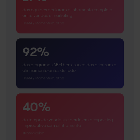
das equipes declaram alinhamento completo
entre vendas e marketing
ITSMA / Momentum, 2022
92%
dos programas ABM bem-sucedidos priorizam o
alinhamento antes de tudo
ITSMA / Momentum, 2022
40%
do tempo de vendas se perde em prospecting
improdutivo sem alinhamento
strategicabm