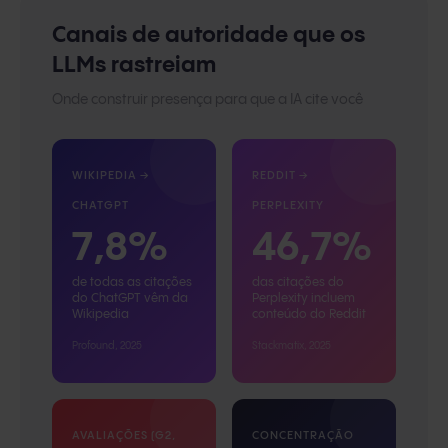
Canais de autoridade que os
LLMs rastreiam
Onde construir presença para que a IA cite você
WIKIPEDIA →
REDDIT →
CHATGPT
PERPLEXITY
7,8%
46,7%
de todas as citações
das citações do
do ChatGPT vêm da
Perplexity incluem
Wikipedia
conteúdo do Reddit
Profound, 2025
Stackmatix, 2025
AVALIAÇÕES (G2,
CONCENTRAÇÃO