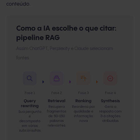
conteúdo.
Como a IA escolhe o que citar:
pipeline RAG
Assim ChatGPT, Perplexity e Claude selecionam
fontes
Fase 1
Fase 2
Fase 3
Fase 4
Query
Retrieval
Ranking
Synthesis
rewriting
Recupera
Reordena por
Gera a
fragmentos
qualidade e
resposta com
Sua pergunta
de 50-150
informação
3-6 citações
é
palavras
nova
atribuídas
decomposta
relevantes
em várias
subconsultas