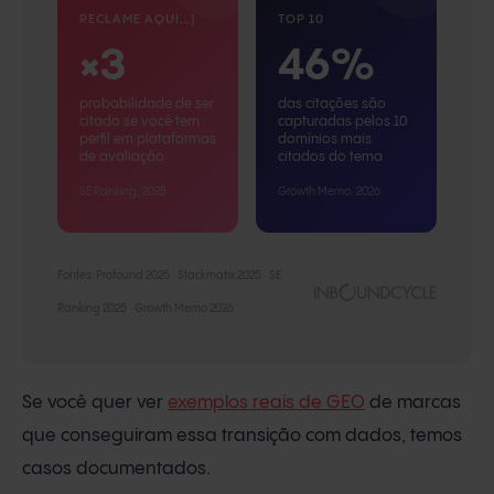
RECLAME AQUI…)
TOP 10
×3
46%
probabilidade de ser
das citações são
citado se você tem
capturadas pelos 10
perfil em plataformas
domínios mais
de avaliação
citados do tema
SE Ranking, 2025
Growth Memo, 2026
Fontes: Profound 2025 · Stackmatix 2025 · SE
Ranking 2025 · Growth Memo 2026
Se você quer ver
exemplos reais de GEO
de marcas
que conseguiram essa transição com dados, temos
casos documentados.