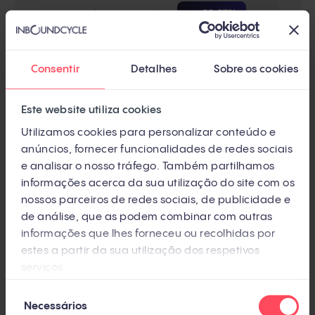
Adicionar estatísticas
+28‑37%
Keyword stuffing
−10%
Consentir
Detalhes
Sobre os cookies
Fonte: Aggarwal et al. — Princeton / IIT Delhi, KDD
Este website utiliza cookies
2024 (peer-reviewed)
Utilizamos cookies para personalizar conteúdo e
anúncios, fornecer funcionalidades de redes sociais
e analisar o nosso tráfego. Também partilhamos
informações acerca da sua utilização do site com os
Otimize seu conteúdo para ser citável
nossos parceiros de redes sociais, de publicidade e
de análise, que as podem combinar com outras
A otimização para citabilidade consiste em
informações que lhes forneceu ou recolhidas por
estruturar seu conteúdo para que os sistemas de
estes a partir da sua utilização dos respetivos
serviços.
recuperação de IA encontrem e extraiam suas
respostas de forma eficiente. O objetivo é usar
Seleção
Necessários
de
formatos que maximizem a probabilidade de ser