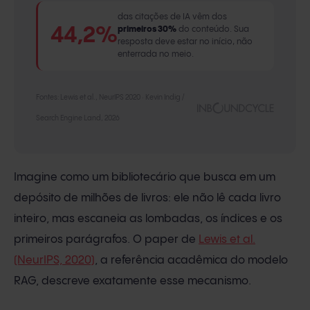
das citações de IA vêm dos
44,2%
primeiros 30%
do conteúdo. Sua
resposta deve estar no início, não
enterrada no meio.
Fontes: Lewis et al., NeurIPS 2020 · Kevin Indig /
Search Engine Land, 2026
Imagine como um bibliotecário que busca em um
depósito de milhões de livros: ele não lê cada livro
inteiro, mas escaneia as lombadas, os índices e os
primeiros parágrafos. O paper de
Lewis et al.
(NeurIPS, 2020)
, a referência acadêmica do modelo
RAG, descreve exatamente esse mecanismo.