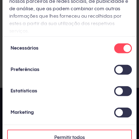
nossos parceiros de redes sociais, de publicidade e
de análise, que as podem combinar com outras
informações que lhes forneceu ou recolhidas por
estes a partir da sua utilização dos respetivos
serviços.
SOCIAL MEDIA
Como viralizar no TikTok: 10 dicas para
Seleção
posicionar seus vídeos
Necessários
de
consentimento
Por
Georgina Salomón
Preferências
Estatísticas
Marketing
Permitir todos