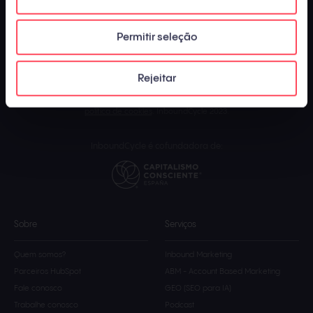
Permitir seleção
Os conteúdos publicados pela InboundCycle - Agência de Inbound
Marketing são
elaborados e supervisionados por uma equipe de
especialistas em marketing e vendas
com o objetivo de proporcionar aos
Rejeitar
usuários informações verídicas e atualizadas do setor. O uso desta página
está sujeito aos nossos
termos de uso
, nossa
política de privacidade
e nossa
política de cookies
. InboundCycle 2023.
InboundCycle é cofundadora de:
Sobre
Serviços
Quem somos?
Inbound Marketing
Parceiros HubSpot
ABM - Account Based Marketing
Fale conosco
GEO (SEO para IA)
Trabalhe conosco
Podcast