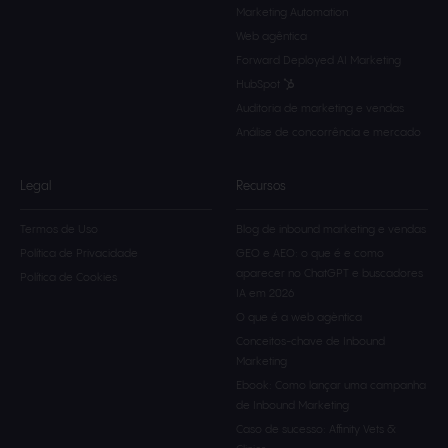
Marketing Automation
Web agêntica
Forward Deployed AI Marketing
HubSpot
Auditoria de marketing e vendas
Análise de concorrência e mercado
Legal
Recursos
Termos de Uso
Blog de inbound marketing e vendas
Política de Privacidade
GEO e AEO: o que é e como
aparecer no ChatGPT e buscadores
Política de Cookies
IA em 2026
O que é a web agèntica
Conceitos-chave de Inbound
Marketing
Ebook: Como lançar uma campanha
de Inbound Marketing
Caso de sucesso: Affinity Vets &