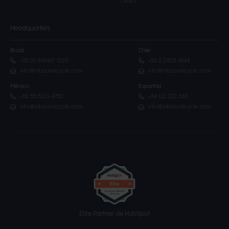
Clinics
Headquarters
Brasil
Chile
+55 21 969467 7223
+56 2 2405 4544
info@inboundcycle.com
info@inboundcycle.com
México
Espanha
+52 55 5101 4752
+34 111 222 333
info@inboundcycle.com
info@inboundcycle.com
Elite Partner de HubSpot