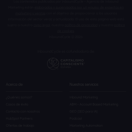
Los contenidos publicados por InboundCycle - Agencia de Inbound
Marketing están
elaborados y supervisados por un equipo de expertos en
marketing y ventas
con el objetivo de proporcionar a los usuarios
información del sector veraz y actualizada. El uso de esta página web está
sujeto a nuestro
aviso legal
, nuestra
política de privacidad
y nuestra
política
de cookies
.
InboundCycle © 2026.
InboundCycle es cofundadora de:
Acerca de
Nuestros servicios
¿Quiénes somos?
Inbound Marketing
Casos de éxito
ABM - Account Based Marketing
Contacta con nosotros
GEO (SEO para IA)
HubSpot Partners
Podcast
Ofertas de trabajo
Marketing Automation