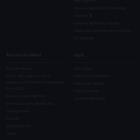
Web agéntica
Forward Deployed AI Marketing
HubSpot
Auditoría Marketing y Ventas
Análisis de competencia y mercado
DIY Inbound
Recursos de utilidad
Legal
Blog de inbound
Aviso Legal
GEO y AEO: qué es y cómo
Política de Privacidad
aparecer en ChatGPT y buscadores
Política de Cookies
IA en 2026
Política Editorial
Qué es la web agéntica
Canal de Denuncias
Conceptos clave del inbound
Guías gratuitas
Podcast
Sala de prensa
Cursos