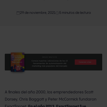
calendar_today
access_time
29 de noviembre, 2021
5 minutos de lectura
A finales del año 2000, los emprendedores Scott
Dorsey, Chris Baggott y Peter McCormick fundaron
ExactTarget.
En el año 2013
,
ExactTarget fue