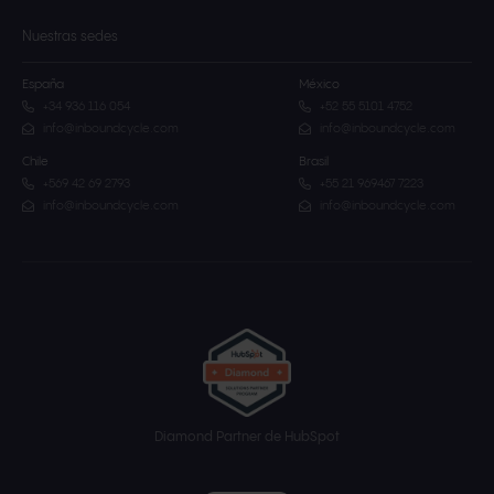
Nuestras sedes
España
México
+34 936 116 054
+52 55 5101 4752
info@inboundcycle.com
info@inboundcycle.com
Chile
Brasil
+569 42 69 2793
+55 21 969467 7223
info@inboundcycle.com
info@inboundcycle.com
Diamond Partner de HubSpot