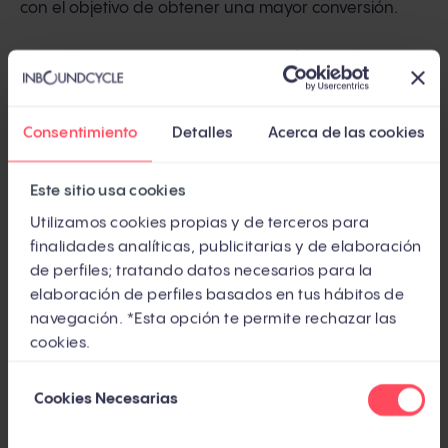
con el objetivo de obtener una mayor conversión.
También nos encontramos con una
herramienta
escalable
que destaca sobre todo en las fases de
educación, cierre y fidelización. Tal como nos tiene
Consentimiento
Detalles
Acerca de las cookies
acostumbrados Salesforce, Marketing Cloud dispone
de una
gran atención al cliente
, con soporte
Este sitio usa cookies
telefónico en español, una documentación extensa,
Utilizamos cookies propias y de terceros para
formación, certificaciones y entrenamientos
finalidades analíticas, publicitarias y de elaboración
intensivos incluso presenciales.
de perfiles; tratando datos necesarios para la
elaboración de perfiles basados en tus hábitos de
Por otro lado, y a pesar de que es una herramienta
navegación. *Esta opción te permite rechazar las
cookies.
cada vez más amigable e intuitiva, su
curva de
aprendizaje resulta demasiado pronunciada
,
Selección
Cookies Necesarias
de
debido a la gran potencia y el número de
consentimiento
herramientas que ofrece. El
sistema de precios es