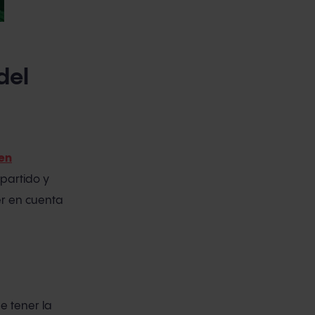
del
en
partido y
er en cuenta
e tener la