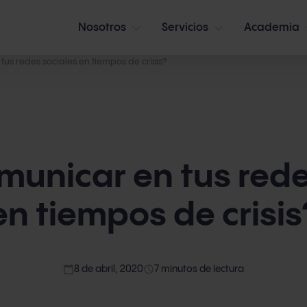
Nosotros
Servicios
Academia
us redes sociales en tiempos de crisis?
unicar en tus rede
en tiempos de crisis
calendar_today
access_time
8 de abril, 2020
7 minutos de lectura