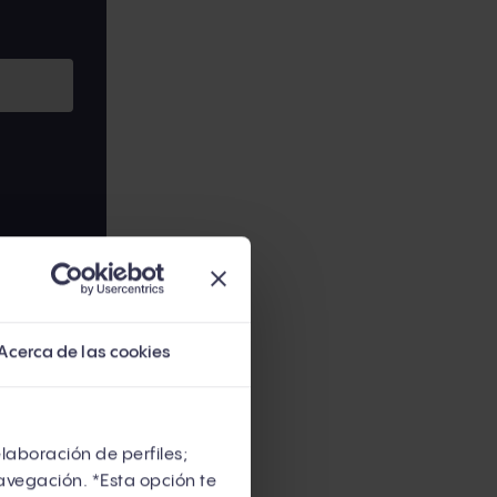
 adaptación
Acerca de las cookies
os locales
elaboración de perfiles;
 través de
avegación. *Esta opción te