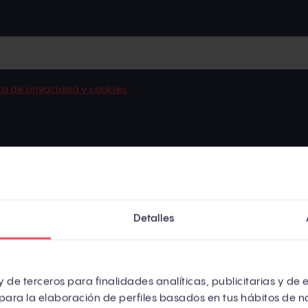
ica de privacidad y cookies
.
e a estas crisis, pero como ha sucedido esta vez, la
rápida
Detalles
unicar
como marca
desde la seguridad y la calma
.
uando se comenzaron a tomar las primeras medidas y much
 de terceros para finalidades analíticas, publicitarias y de 
con
una comunicación transparente, empática y humana
a
para la elaboración de perfiles basados en tus hábitos de n
de los dos siguientes ejemplos.