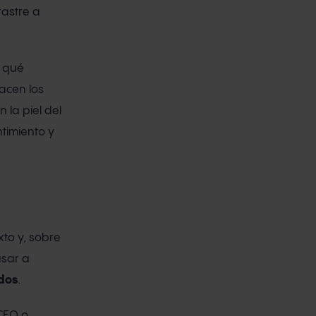
rastre a
, qué
acen los
 la piel del
ntimiento y
to y, sobre
asar a
idos
.
 CEO o