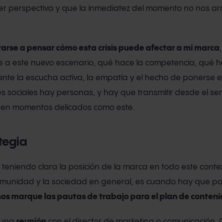
er perspectiva y que la inmediatez del momento no nos ar
rarse a pensar cómo esta crisis puede afectar a mi marca
te a este nuevo escenario, qué hace la competencia, qué h
te la escucha activa, la empatía y el hecho de ponerse en
edes sociales hay personas, y hay que transmitir desde el se
eren momentos delicados como este.
tegia
eniendo clara la posición de la marca en todo este contex
munidad y la sociedad en general, es cuando hay que p
nos marque las pautas de trabajo para el plan de conten
r una
reunión
con el director de marketing o comunicación,