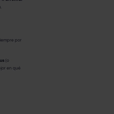
.
siempre por
rus
(o
ejor en qué