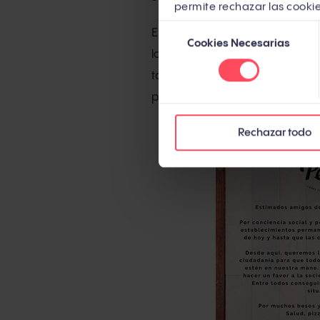
permite rechazar las cookie
Selección
En ambas publicaciones inform
Cookies Necesarias
de
los dos establecimientos por l
consentimiento
también tiene que aportar su g
parte de lo que está sucedien
Rechazar todo