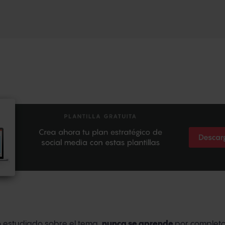
 estudiado sobre el tema,
nunca se aprende
por complet