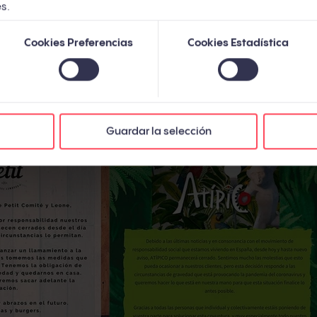
s.
an de su cierre con mensajes en los que se aprecia el c
Cookies Preferencias
Cookies Estadística
a seguridad ciudadana y, a la vez, hacen partícipe a esta
ranito de arena. De esta forma no solo se “está” sino que
do.
Guardar la selección