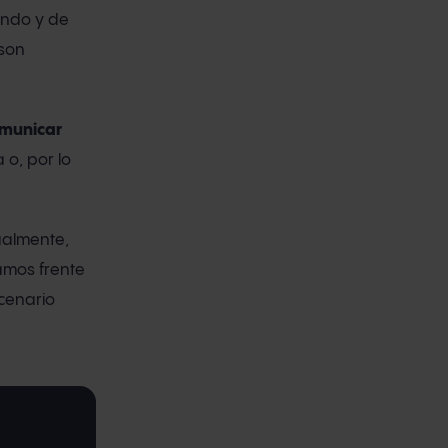
undo y de
 son
municar
 o, por lo
ualmente,
amos frente
cenario