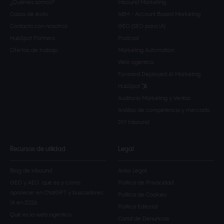
¿Quiénes somos?
Inbound Marketing
Casos de éxito
ABM - Account Based Marketing
Contacta con nosotros
GEO (SEO para IA)
HubSpot Partners
Podcast
Ofertas de trabajo
Marketing Automation
Web agéntica
Forward Deployed AI Marketing
HubSpot
Auditoría Marketing y Ventas
Análisis de competencia y mercado
DIY Inbound
Recursos de utilidad
Legal
Blog de inbound
Aviso Legal
GEO y AEO: qué es y cómo
Política de Privacidad
aparecer en ChatGPT y buscadores
Política de Cookies
IA en 2026
Política Editorial
Qué es la web agéntica
Canal de Denuncias