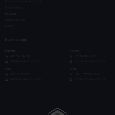
Conceptos clave del inbound
Guías gratuitas
Podcast
Sala de prensa
Cursos
Nuestras sedes
España
México
+34 936 116 054
+52 55 5101 4752
info@inboundcycle.com
info@inboundcycle.com
Chile
Brasil
+569 42 69 2793
+55 21 969467 7223
info@inboundcycle.com
info@inboundcycle.com