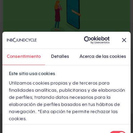
Consentimiento
Detalles
Acerca de las cookies
MARKETING DIGITAL
Shadowban: qué es y cómo evitarlo en
Este sitio usa cookies
Instagram
Utilizamos cookies propias y de terceros para
Por
Marina Franco
finalidades analíticas, publicitarias y de elaboración
de perfiles; tratando datos necesarios para la
elaboración de perfiles basados en tus hábitos de
navegación. *Esta opción te permite rechazar las
cookies.
Selección