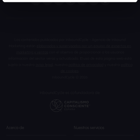
Los contenidos publicados por InboundCycle - Agencia de Inbound
Marketing están
elaborados y supervisados por un equipo de expertos en
marketing y ventas
con el objetivo de proporcionar a los usuarios
información del sector veraz y actualizada. El uso de esta página web está
sujeto a nuestro
aviso legal
, nuestra
política de privacidad
y nuestra
política
de cookies
.
InboundCycle © 2026.
InboundCycle es cofundadora de:
Acerca de
Nuestros servicios