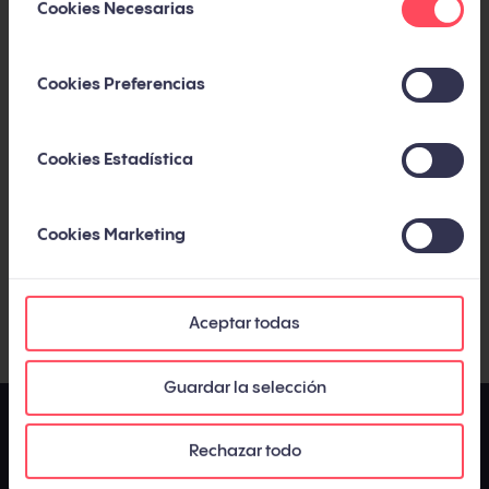
Cookies Necesarias
SUSCRÍBETE AL BLOG
de
consentimiento
Suscríbete por email y recibe además un pack
Cookies Preferencias
de bienvenida con nuestros 5 mejores
artículos
Cookies Estadística
Cookies Marketing
He leído y acepto la
Política de privacidad y cookies
.
*
Aceptar todas
Guardar la selección
Rechazar todo