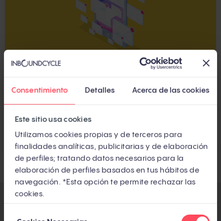
Consentimiento
Detalles
Acerca de las cookies
AUTOMATIZACIÓN DEL MARKETING
Evitar spam: cómo hacerlo con los
reCAPTCHAS
Este sitio usa cookies
Utilizamos cookies propias y de terceros para
Por
Arnau Escorihuela
finalidades analíticas, publicitarias y de elaboración
de perfiles; tratando datos necesarios para la
elaboración de perfiles basados en tus hábitos de
navegación. *Esta opción te permite rechazar las
cookies.
Selección
SUSCRÍBETE AL BLOG