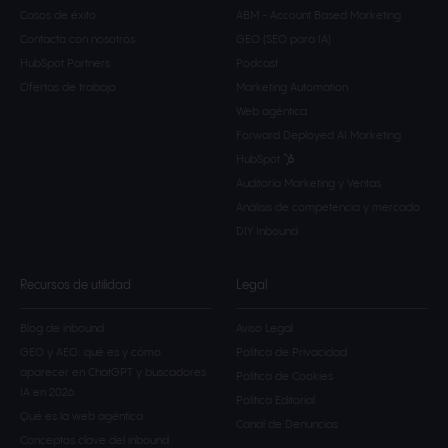
Casos de éxito
ABM - Account Based Marketing
Contacta con nosotros
GEO (SEO para IA)
HubSpot Partners
Podcast
Ofertas de trabajo
Marketing Automation
Web agéntica
Forward Deployed AI Marketing
HubSpot
Auditoría Marketing y Ventas
Análisis de competencia y mercado
DIY Inbound
Recursos de utilidad
Legal
Blog de inbound
Aviso Legal
GEO y AEO: qué es y cómo
Política de Privacidad
aparecer en ChatGPT y buscadores
Política de Cookies
IA en 2026
Política Editorial
Qué es la web agéntica
Canal de Denuncias
Conceptos clave del inbound