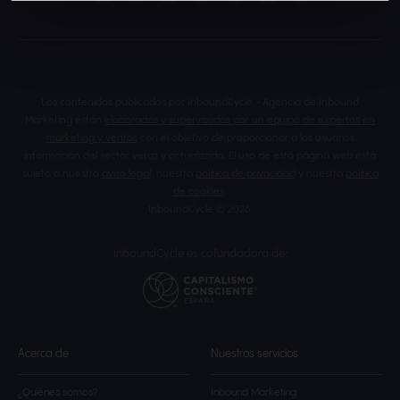
Los contenidos publicados por InboundCycle - Agencia de Inbound
Marketing están
elaborados y supervisados por un equipo de expertos en
marketing y ventas
con el objetivo de proporcionar a los usuarios
información del sector veraz y actualizada. El uso de esta página web está
sujeto a nuestro
aviso legal
, nuestra
política de privacidad
y nuestra
política
de cookies
.
InboundCycle © 2026.
InboundCycle es cofundadora de:
Acerca de
Nuestros servicios
¿Quiénes somos?
Inbound Marketing