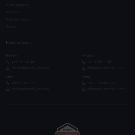
Guías gratuitas
Podcast
Sala de prensa
Cursos
Nuestras sedes
España
México
+34 936 116 054
+52 55 5101 4752
info@inboundcycle.com
info@inboundcycle.com
Chile
Brasil
+569 42 69 2793
+55 21 969467 7223
info@inboundcycle.com
info@inboundcycle.com