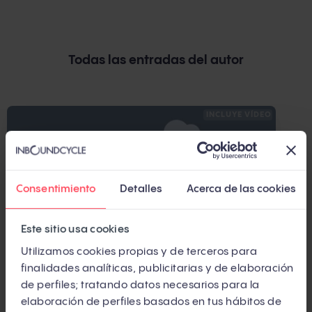
Todas las entradas del autor
INCLUYE VÍDEO
Consentimiento
Detalles
Acerca de las cookies
Este sitio usa cookies
Utilizamos cookies propias y de terceros para
finalidades analíticas, publicitarias y de elaboración
ANALÍTICA WEB
de perfiles; tratando datos necesarios para la
Analítica web: conceptos clave [+Vídeo]
elaboración de perfiles basados en tus hábitos de