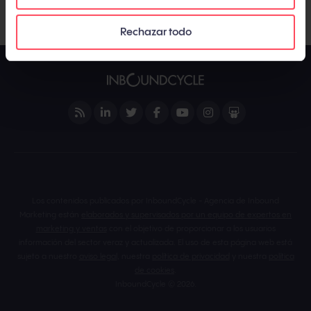
Rechazar todo
Los contenidos publicados por InboundCycle - Agencia de Inbound
Marketing están
elaborados y supervisados por un equipo de expertos en
marketing y ventas
con el objetivo de proporcionar a los usuarios
información del sector veraz y actualizada. El uso de esta página web está
sujeto a nuestro
aviso legal
, nuestra
política de privacidad
y nuestra
política
de cookies
.
InboundCycle © 2026.