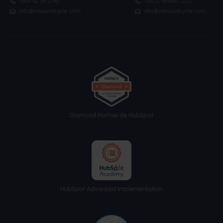
+569 42 69 2793
+55 21 969467 7223
info@inboundcycle.com
info@inboundcycle.com
Diamond Partner de HubSpot
HubSpot Advanced Implementation