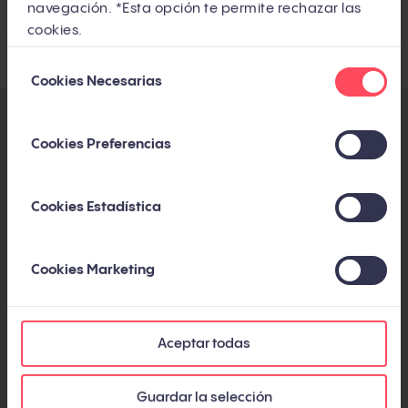
Por
Xavier Pla
navegación. *Esta opción te permite rechazar las
cookies.
Selección
Cookies Necesarias
de
consentimiento
Cookies Preferencias
SUSCRÍBETE AL BLOG
Suscríbete por email y recibe además un pack
Cookies Estadística
de bienvenida con nuestros 5 mejores
artículos
Cookies Marketing
Aceptar todas
He leído y acepto la
Política de privacidad y cookies
.
*
Guardar la selección