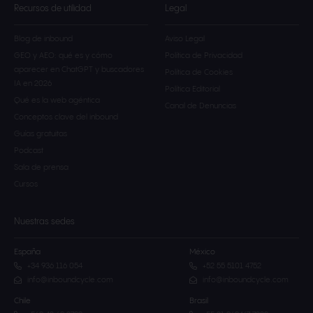
Recursos de utilidad
Legal
Blog de inbound
Aviso Legal
GEO y AEO: qué es y cómo
Política de Privacidad
aparecer en ChatGPT y buscadores
Política de Cookies
IA en 2026
Política Editorial
Qué es la web agéntica
Canal de Denuncias
Conceptos clave del inbound
Guías gratuitas
Podcast
Sala de prensa
Cursos
Nuestras sedes
España
México
+34 936 116 054
+52 55 5101 4752
info@inboundcycle.com
info@inboundcycle.com
Chile
Brasil