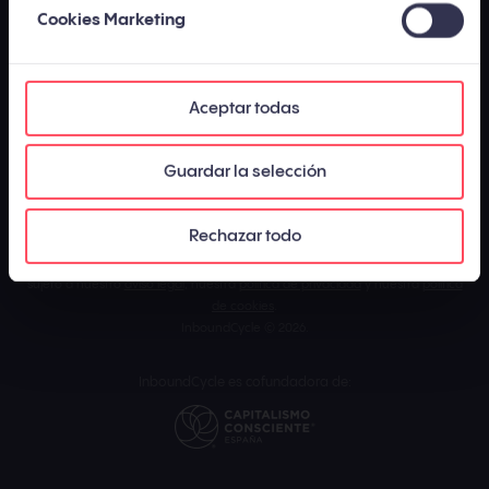
Cookies Marketing
Aceptar todas
Guardar la selección
Los contenidos publicados por InboundCycle - Agencia de Inbound
Marketing están
elaborados y supervisados por un equipo de expertos en
Rechazar todo
marketing y ventas
con el objetivo de proporcionar a los usuarios
información del sector veraz y actualizada. El uso de esta página web está
sujeto a nuestro
aviso legal
, nuestra
política de privacidad
y nuestra
política
de cookies
.
InboundCycle © 2026.
InboundCycle es cofundadora de: