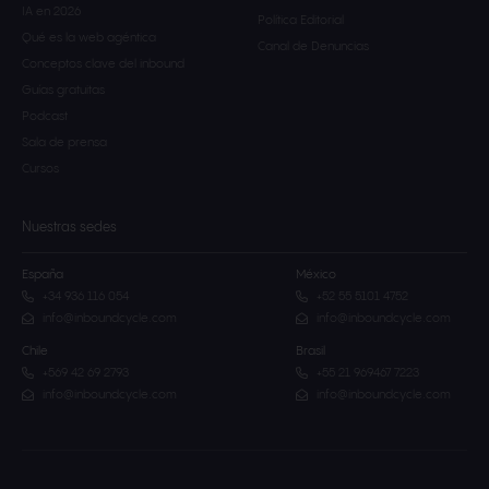
IA en 2026
Política Editorial
Qué es la web agéntica
Canal de Denuncias
Conceptos clave del inbound
Guías gratuitas
Podcast
Sala de prensa
Cursos
Nuestras sedes
España
México
+34 936 116 054
+52 55 5101 4752
info@inboundcycle.com
info@inboundcycle.com
Chile
Brasil
+569 42 69 2793
+55 21 969467 7223
info@inboundcycle.com
info@inboundcycle.com