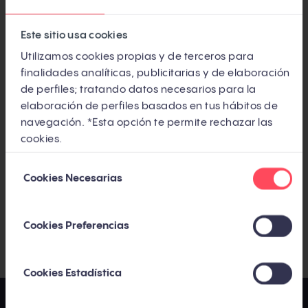
Este sitio usa cookies
SUSCRÍBETE AL BLOG
Utilizamos cookies propias y de terceros para
finalidades analíticas, publicitarias y de elaboración
Suscríbete por email y recibe además un pack
de perfiles; tratando datos necesarios para la
de bienvenida con nuestros 5 mejores
elaboración de perfiles basados en tus hábitos de
artículos
navegación. *Esta opción te permite rechazar las
cookies.
Selección
Cookies Necesarias
de
consentimiento
He leído y acepto la
Política de privacidad y cookies
.
*
Cookies Preferencias
Cookies Estadística