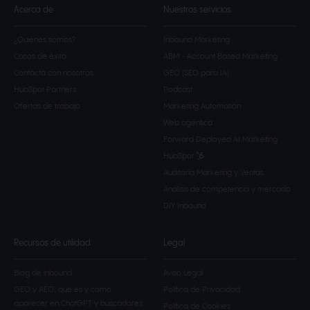
Acerca de
Nuestros servicios
¿Quiénes somos?
Inbound Marketing
Casos de éxito
ABM - Account Based Marketing
Contacta con nosotros
GEO (SEO para IA)
HubSpot Partners
Podcast
Ofertas de trabajo
Marketing Automation
Web agéntica
Forward Deployed AI Marketing
HubSpot
Auditoría Marketing y Ventas
Análisis de competencia y mercado
DIY Inbound
Recursos de utilidad
Legal
Blog de inbound
Aviso Legal
GEO y AEO: qué es y cómo
Política de Privacidad
aparecer en ChatGPT y buscadores
Política de Cookies