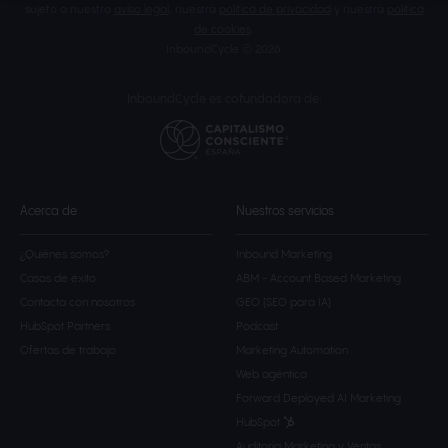
sujeto a nuestro
aviso legal
, nuestra
política de privacidad
y nuestra
política
de cookies
.
InboundCycle © 2026.
InboundCycle es cofundadora de:
Acerca de
Nuestros servicios
¿Quiénes somos?
Inbound Marketing
Casos de éxito
ABM - Account Based Marketing
Contacta con nosotros
GEO (SEO para IA)
HubSpot Partners
Podcast
Ofertas de trabajo
Marketing Automation
Web agéntica
Forward Deployed AI Marketing
HubSpot
Auditoría Marketing y Ventas