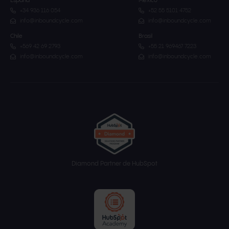
España
México
+34 936 116 054
+52 55 5101 4752
info@inboundcycle.com
info@inboundcycle.com
Chile
Brasil
+569 42 69 2793
+55 21 969467 7223
info@inboundcycle.com
info@inboundcycle.com
Diamond Partner de HubSpot