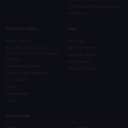
Análisis de competencia y mercado
DIY Inbound
Recursos de utilidad
Legal
Blog de inbound
Aviso Legal
GEO y AEO: qué es y cómo
Política de Privacidad
aparecer en ChatGPT y buscadores
Política de Cookies
IA en 2026
Política Editorial
Qué es la web agéntica
Canal de Denuncias
Conceptos clave del inbound
Guías gratuitas
Podcast
Sala de prensa
Cursos
Nuestras sedes