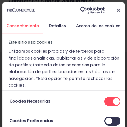
Cómo crecer o ganar visibilidad en
Instagram: 23 buenas prácticas para
lograrlo
Por
Irene Vila
Consentimiento
Detalles
Acerca de las cookies
Este sitio usa cookies
Utilizamos cookies propias y de terceros para
finalidades analíticas, publicitarias y de elaboración
de perfiles; tratando datos necesarios para la
elaboración de perfiles basados en tus hábitos de
SUSCRÍBETE AL BLOG
navegación. *Esta opción te permite rechazar las
cookies.
Suscríbete por email y recibe además un pack
de bienvenida con nuestros 5 mejores
Selección
Cookies Necesarias
de
artículos
consentimiento
Cookies Preferencias