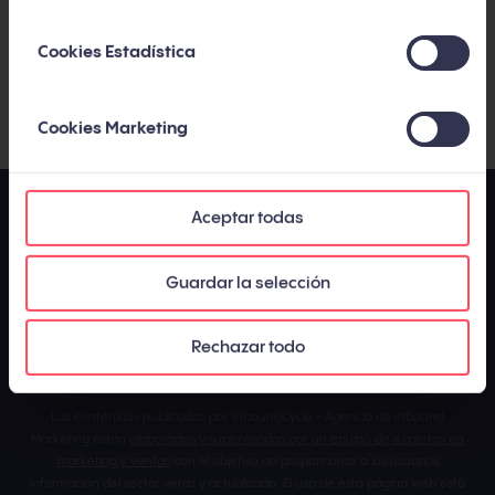
Cookies Estadística
He leído y acepto la
Política de privacidad y cookies
.
*
Cookies Marketing
Aceptar todas
Guardar la selección
Rechazar todo
Los contenidos publicados por InboundCycle - Agencia de Inbound
Marketing están
elaborados y supervisados por un equipo de expertos en
marketing y ventas
con el objetivo de proporcionar a los usuarios
información del sector veraz y actualizada. El uso de esta página web está