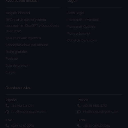
Recursos de utilidad
Legal
Blog de inbound
Aviso Legal
GEO y AEO: qué es y cómo
Política de Privacidad
aparecer en ChatGPT y buscadores
Política de Cookies
IA en 2026
Política Editorial
Qué es la web agéntica
Canal de Denuncias
Conceptos clave del inbound
Guías gratuitas
Podcast
Sala de prensa
Cursos
Nuestras sedes
España
México
+34 936 116 054
+52 55 5101 4752
info@inboundcycle.com
info@inboundcycle.com
Chile
Brasil
+569 42 69 2793
+55 21 969467 7223