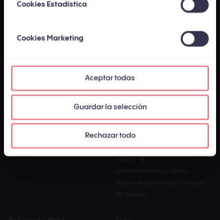
InboundCycle es cofundadora de:
Cookies Estadística
Cookies Marketing
Acerca de
Nuestros servicios
¿Quiénes somos?
Inbound Marketing
Aceptar todas
Casos de éxito
ABM - Account Based Marketing
Contacta con nosotros
GEO (SEO para IA)
Guardar la selección
HubSpot Partners
Podcast
Ofertas de trabajo
Marketing Automation
Rechazar todo
Web agéntica
Forward Deployed AI Marketing
HubSpot
Auditoría Marketing y Ventas
Análisis de competencia y mercado
DIY Inbound