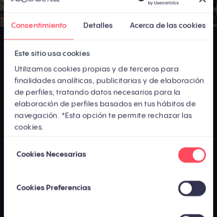
Consentimiento
Detalles
Acerca de las cookies
Este sitio usa cookies
Utilizamos cookies propias y de terceros para
finalidades analíticas, publicitarias y de elaboración
de perfiles; tratando datos necesarios para la
elaboración de perfiles basados en tus hábitos de
navegación. *Esta opción te permite rechazar las
cookies.
Los contenidos publicados por InboundCycle - Agencia de Inbound
Selección
Marketing están
elaborados y supervisados por un equipo de expertos en
Cookies Necesarias
marketing y ventas
con el objetivo de proporcionar a los usuarios
de
información del sector veraz y actualizada. El uso de esta página web está
consentimiento
sujeto a nuestro
aviso legal
, nuestra
política de privacidad
y nuestra
política
de cookies
.
Cookies Preferencias
InboundCycle © 2026.