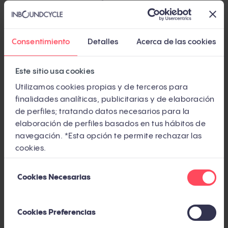
Menu Item 1
Sub-menu Item 1
Consentimiento
Detalles
Acerca de las cookies
Another Item
Sub-menu Item 2
Este sitio usa cookies
Menu Item 2
Utilizamos cookies propias y de terceros para
Yet Another Item
finalidades analíticas, publicitarias y de elaboración
de perfiles; tratando datos necesarios para la
Menu Item 3
elaboración de perfiles basados en tus hábitos de
Menu Item 4
navegación. *Esta opción te permite rechazar las
cookies.
Selección
Cookies Necesarias
de
InboundCycle
consentimiento
Oficinas
Plaça de Francesc Macià, 8-9
Cookies Preferencias
7a plana B