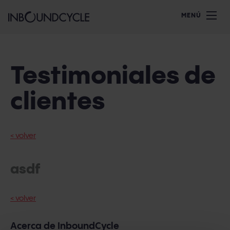
MENÚ
Testimoniales de
clientes
< volver
asdf
< volver
Acerca de InboundCycle