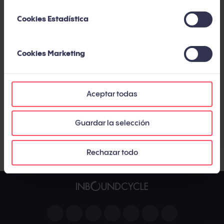
08029 Barcelona
Tel. +34 936 116 054
Cookies Estadística
Cookies Marketing
Aceptar todas
Guardar la selección
Rechazar todo