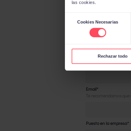
las cookies.
Selección
Cookies Necesarias
de
consentimiento
Nombre
*
Rechazar todo
Apellido
*
Email
*
Te recomendamos que u
Puesto en la empresa
*