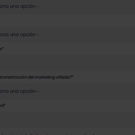
s
*
omatización del marketing utilizáis?
*
il
*