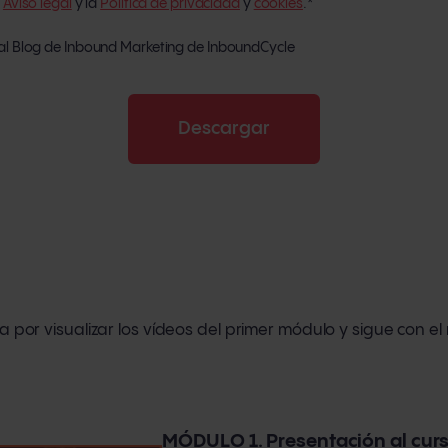
l
Aviso legal
y la
Política de privacidad
y
cookies
.
*
 al Blog de Inbound Marketing de InboundCycle
a por visualizar los vídeos del primer módulo y sigue con el
MÓDULO 1. Presentación al cur