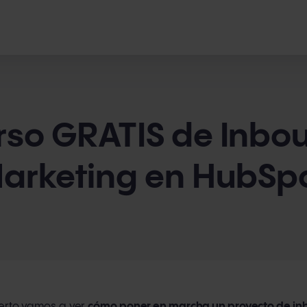
rso GRATIS de Inbo
arketing en HubSp
ierto vamos a ver
cómo poner en marcha un proyecto de in