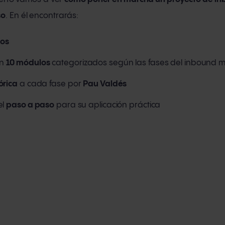
so
. En él encontrarás:
eos
en
10 módulos
categorizados según las fases del inbound m
órica
a cada fase por
Pau Valdés
el
paso a paso
para su aplicación práctica