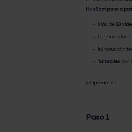
HubSpot paso a pa
Más de
50 víd
Organizados 
Introducción
te
Tutoriales
con 
¡Empezamos!
Paso 1