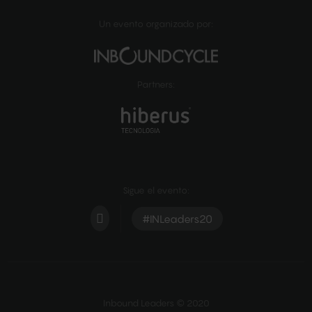
Un evento organizado por:
Partners:
Sigue el evento:
#INLeaders20
Inbound Leaders © 2020