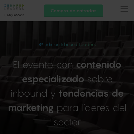
Compra de entradas
Madrid
Barcelona
8ª edición Inbound Leaders
Streaming
¿Quieres ser sponsor?
El evento con
contenido
Ediciones anteriores
especializado
sobre
FAQS
inbound y
tendencias de
Contacto
marketing
para líderes del
sector